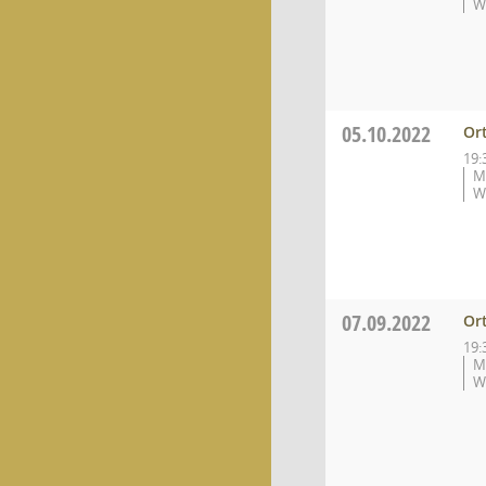
W
05.10.2022
Or
19:
M
W
07.09.2022
Or
19:
M
W