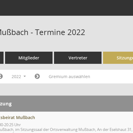
Mußbach - Termine 2022
Mitglieder
Vertreter
Sitzung
2022
Gremium auswählen
tzung
tsbeirat Mußbach
30-20:25 Uhr
ußbach, im Sitzungssaal der Ortsverwaltung Mußbach, An der Eselshaut 31,