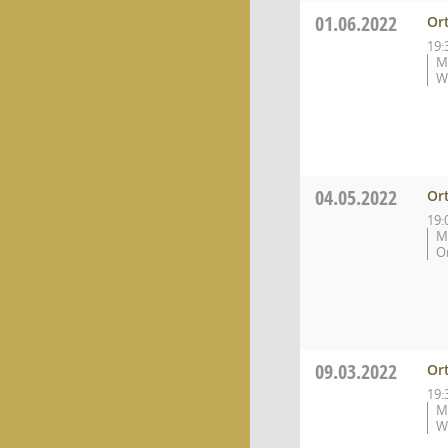
01.06.2022
Or
19:
M
W
04.05.2022
Or
19:
M
O
09.03.2022
Or
19:
M
W