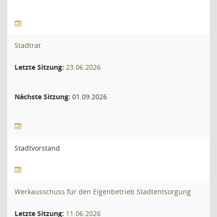
Stadtrat
Letzte Sitzung:
23.06.2026
Nächste Sitzung:
01.09.2026
Stadtvorstand
Werkausschuss für den Eigenbetrieb Stadtentsorgung
Letzte Sitzung:
11.06.2026