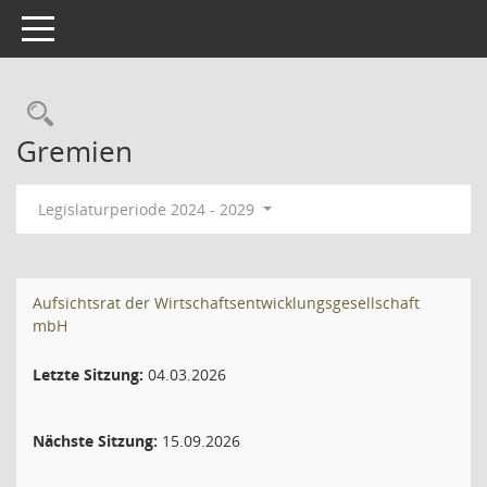
Toggle navigation
Rechercheauswahl
Gremien
Legislaturperiode 2024 - 2029
Aufsichtsrat der Wirtschaftsentwicklungsgesellschaft
mbH
Letzte Sitzung:
04.03.2026
Nächste Sitzung:
15.09.2026