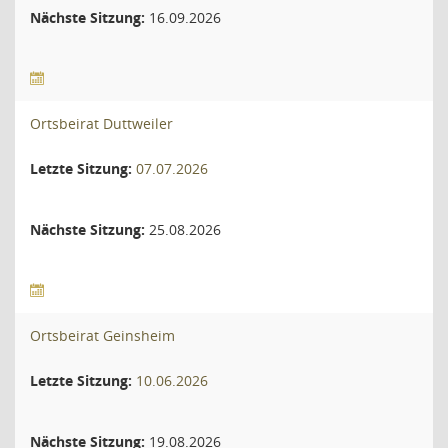
Nächste Sitzung:
16.09.2026
Ortsbeirat Duttweiler
Letzte Sitzung:
07.07.2026
Nächste Sitzung:
25.08.2026
Ortsbeirat Geinsheim
Letzte Sitzung:
10.06.2026
Nächste Sitzung:
19.08.2026