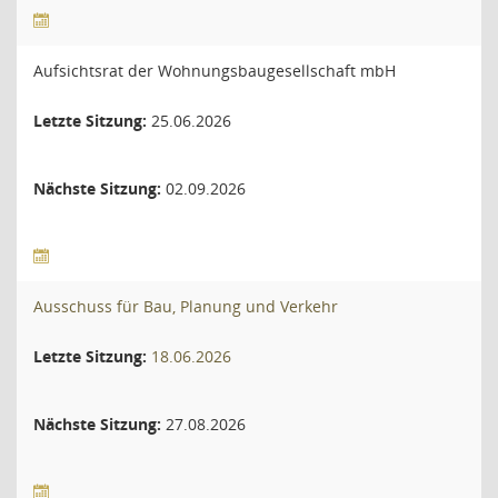
Aufsichtsrat der Wohnungsbaugesellschaft mbH
Letzte Sitzung:
25.06.2026
Nächste Sitzung:
02.09.2026
Ausschuss für Bau, Planung und Verkehr
Letzte Sitzung:
18.06.2026
Nächste Sitzung:
27.08.2026