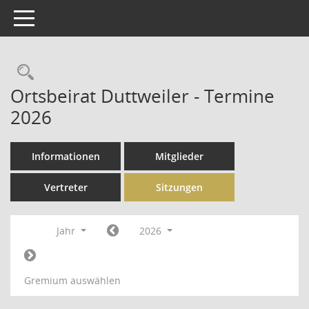
Toggle navigation
Rechercheauswahl
Ortsbeirat Duttweiler - Termine
2026
Informationen
Mitglieder
Vertreter
Sitzungen
Jahr
2026
Gremium auswählen