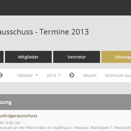
ausschuss - Termine 2013
Mitglieder
Vertreter
Sitzung
Oktober
2013
Aktuell
Gremium au
tzung
hulträgerausschuss
00-19:00 Uhr
eustadt an der Weinstraße, im Stadthaus I, Ratssaal, Marktplatz 1, Neustad