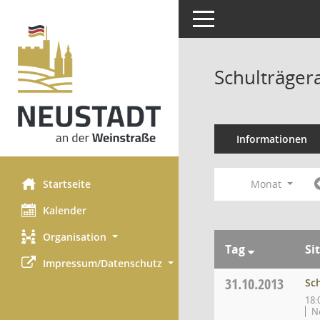
Toggle navigation
Schulträger
Informationen
Startseite
Monat
Kalender
Organisation
Tag
Si
Impressum/Datenschutz
31.10.2013
Sc
18:
N