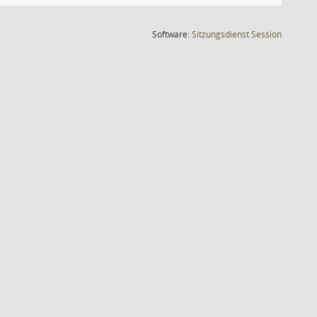
(Wird in
Software:
Sitzungsdienst
Session