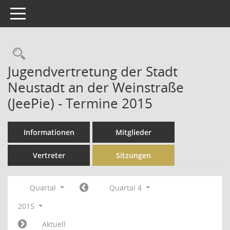
Toggle navigation
Rechercheauswahl
Jugendvertretung der Stadt
Neustadt an der Weinstraße
(JeePie) - Termine 2015
Informationen
Mitglieder
Vertreter
Sitzungen
Quartal
Quartal 4
2015
Aktuell