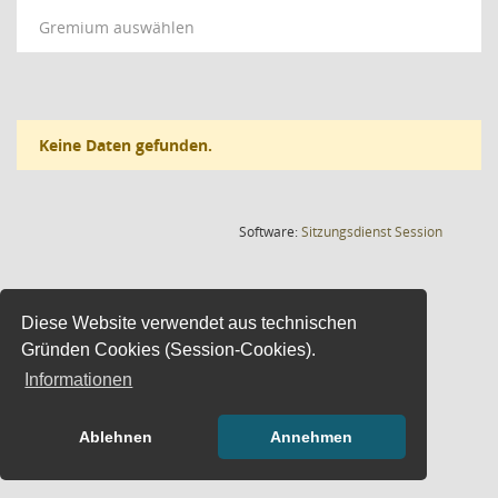
Gremium auswählen
Keine Daten gefunden.
(Wird in
Software:
Sitzungsdienst
Session
Diese Website verwendet aus technischen
Gründen Cookies (Session-Cookies).
Informationen
Ablehnen
Annehmen