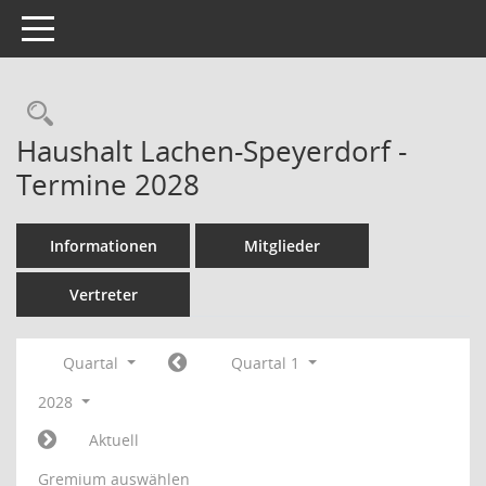
Toggle navigation
Rechercheauswahl
Haushalt Lachen-Speyerdorf -
Termine 2028
Informationen
Mitglieder
Vertreter
Quartal
Quartal 1
2028
Aktuell
Gremium auswählen