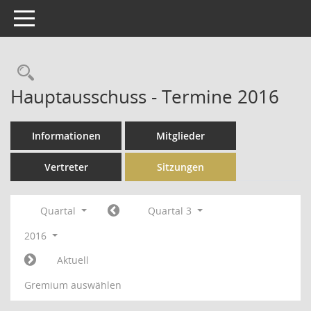
Toggle navigation
Rechercheauswahl
Hauptausschuss - Termine 2016
Informationen
Mitglieder
Vertreter
Sitzungen
Quartal
Quartal 3
2016
Aktuell
Gremium auswählen