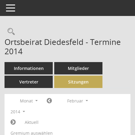
Toggle navigation
Rechercheauswahl
Ortsbeirat Diedesfeld - Termine
2014
Informationen
Mitglieder
Vertreter
Sitzungen
Monat
Februar
2014
Aktuell
Gremium auswählen