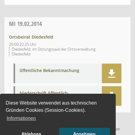
MI
19.02.2014
Ortsbeirat Diedesfeld
20:00-22:25 Uhr
Diedesfeld, im Sitzungssaal der Ortsverwaltung
Diedesfeld
öffentliche Bekanntmachung
Niederschrift öffentlich
Diese Website verwendet aus technischen
Gründen Cookies (Session-Cookies).
Informationen
(Wird in
1 Satz
Software:
Sitzungsdienst
Session
Ablehnen
Annehmen