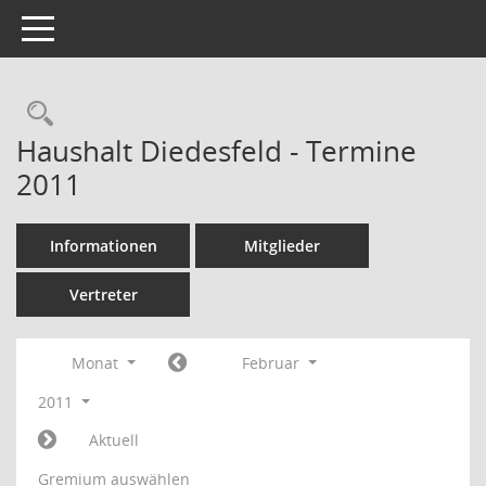
Toggle navigation
Rechercheauswahl
Haushalt Diedesfeld - Termine
2011
Informationen
Mitglieder
Vertreter
Monat
Februar
2011
Aktuell
Gremium auswählen