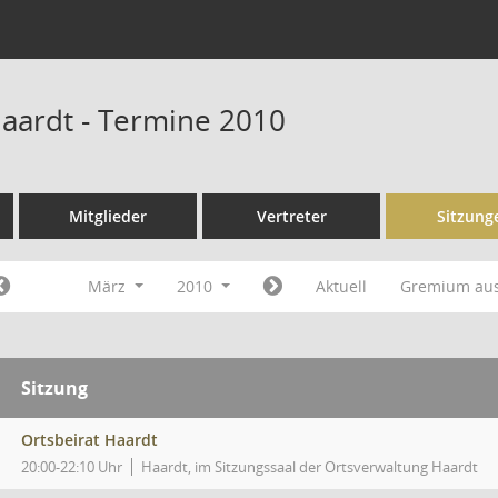
Haardt - Termine 2010
Mitglieder
Vertreter
Sitzung
März
2010
Aktuell
Gremium au
Sitzung
Ortsbeirat Haardt
20:00-22:10 Uhr
Haardt, im Sitzungssaal der Ortsverwaltung Haardt