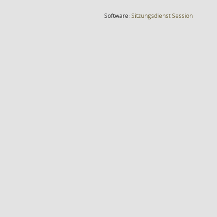
(Wird in
Software:
Sitzungsdienst
Session