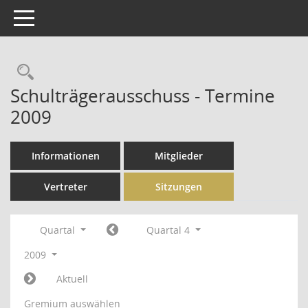
Toggle navigation
Rechercheauswahl
Schulträgerausschuss - Termine
2009
Informationen
Mitglieder
Vertreter
Sitzungen
Quartal
Quartal 4
2009
Aktuell
Gremium auswählen