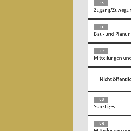
Ö 5
Zugang/Zuwegung
Ö 6
Bau- und Planun
Ö 7
Mitteilungen un
Nicht öffentli
N 8
Sonstiges
N 9
Mitteilungen un