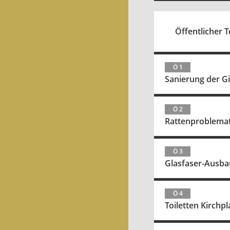
Öffentlicher T
Ö 1
Sanierung der G
Ö 2
Rattenproblemati
Ö 3
Glasfaser-Ausbau
Ö 4
Toiletten Kirchpl