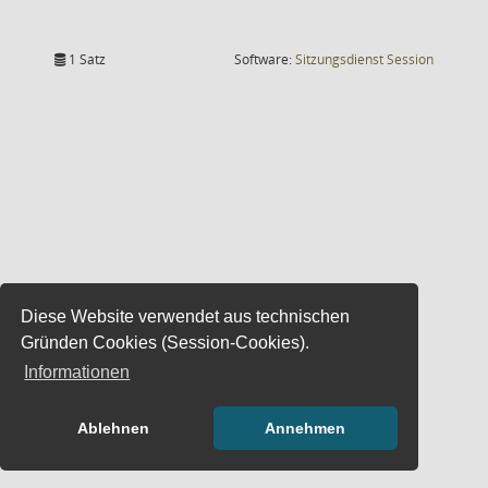
(Wird in
1 Satz
Software:
Sitzungsdienst
Session
Diese Website verwendet aus technischen
Gründen Cookies (Session-Cookies).
Informationen
Ablehnen
Annehmen