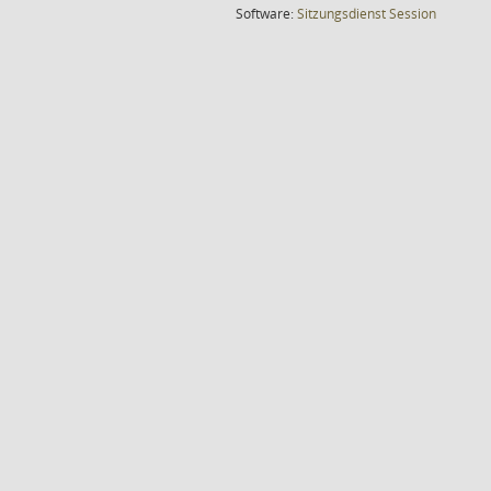
(Wird in
Software:
Sitzungsdienst
Session