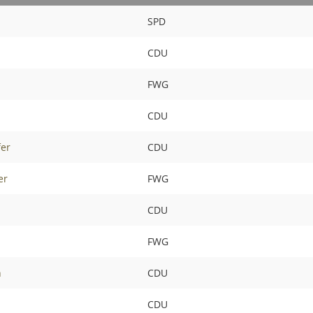
SPD
CDU
FWG
CDU
er
CDU
er
FWG
CDU
FWG
n
CDU
CDU