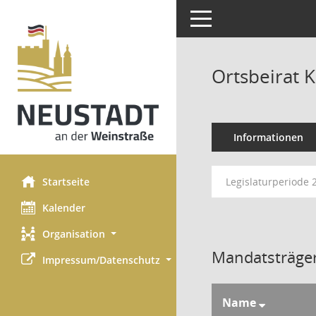
Toggle navigation
Ortsbeirat 
Informationen
Startseite
Legislaturperiode 
Kalender
Organisation
Mandatsträger
Impressum/Datenschutz
Name