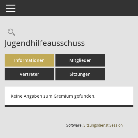
Toggle navigation
Rechercheauswahl
Jugendhilfeausschuss
Informationen
Mitglieder
Vertreter
Sitzungen
Keine Angaben zum Gremium gefunden.
(Wird in
Software:
Sitzungsdienst
Session