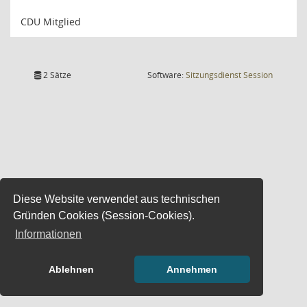
CDU Mitglied
(Wird in
2 Sätze
Software:
Sitzungsdienst
Session
Diese Website verwendet aus technischen
Gründen Cookies (Session-Cookies).
Informationen
Ablehnen
Annehmen