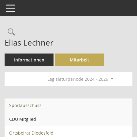
Toggle navigation
Rechercheauswahl
Elias Lechner
Informationen
Mitarbeit
Legislaturperiode 2024 - 2029
Sportausschuss
CDU Mitglied
Ortsbeirat Diedesfeld