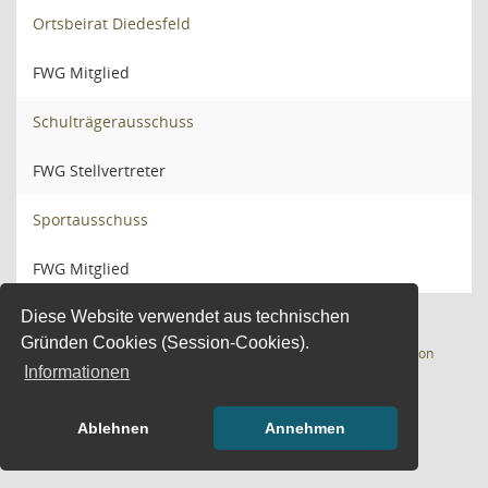
Ortsbeirat Diedesfeld
FWG Mitglied
Schulträgerausschuss
FWG Stellvertreter
Sportausschuss
FWG Mitglied
Diese Website verwendet aus technischen
Gründen Cookies (Session-Cookies).
(Wird in
4 Sätze
Software:
Sitzungsdienst
Session
Informationen
Ablehnen
Annehmen