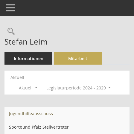
Toggle navigation
Rechercheauswahl
Stefan Leim
Informationen
Mitarbeit
Aktuell
Aktuell
Legislaturperiode 2024 - 2029
Jugendhilfeausschuss
Sportbund Pfalz Stellvertreter