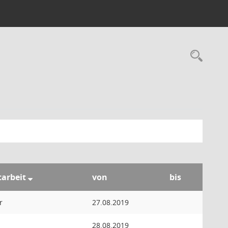
Rec
tarbeit
von
bis
r
27.08.2019
28.08.2019