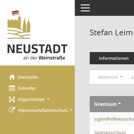
Toggle navigation
Stefan Leim
Informationen
Startseite
Historisch
L
Kalender
Organisation
Gremium
Impressum/Datenschutz
Jugendhilfeausschu
Sportausschuss