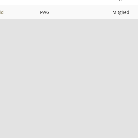
ld
FWG
Mitglied