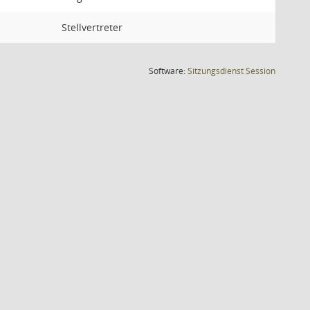
Stellvertreter
(Wird in
Software:
Sitzungsdienst
Session