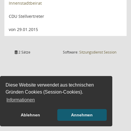
Innenstadtbeirat
CDU Stellvertreter
von 29.01.2015
(Wird in
2 Sätze
Software:
Sitzungsdienst
Session
Diese Website verwendet aus technischen
Gründen Cookies (Session-Cookies).
Informationen
Ablehnen
Annehmen