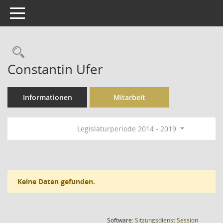
Toggle navigation
Rechercheauswahl
Constantin Ufer
Informationen
Mitarbeit
Legislaturperiode 2014 - 2019
Keine Daten gefunden.
(Wird in
Software:
Sitzungsdienst
Session