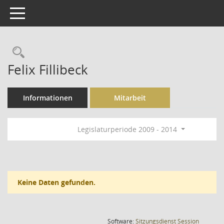
Toggle navigation
Rechercheauswahl
Felix Fillibeck
Informationen
Mitarbeit
Legislaturperiode 2009 - 2014
Keine Daten gefunden.
(Wird in
Software:
Sitzungsdienst
Session