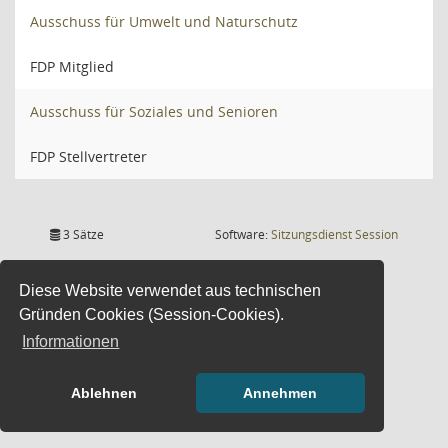
Ausschuss für Umwelt und Naturschutz
FDP Mitglied
Ausschuss für Soziales und Senioren
FDP Stellvertreter
(Wird in
3 Sätze
Software:
Sitzungsdienst
Session
Diese Website verwendet aus technischen
Gründen Cookies (Session-Cookies).
Informationen
Ablehnen
Annehmen