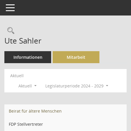
Toggle navigation
Rechercheauswahl
Ute Sahler
Informationen
Mitarbeit
Aktuell
Aktuell
Legislaturperiode 2024 - 2029
Beirat für ältere Menschen
FDP Stellvertreter