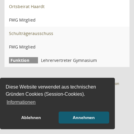
Ortsbeirat Haardt
FWG Mitglied
Schulträgerausschuss
FWG Mitglied
Lehrervertreter Gymnasium
(Wird in
3 Sätze
Software:
Sitzungsdienst
Session
Diese Website verwendet aus technischen
Gründen Cookies (Session-Cookies).
Informationen
Ablehnen
Annehmen